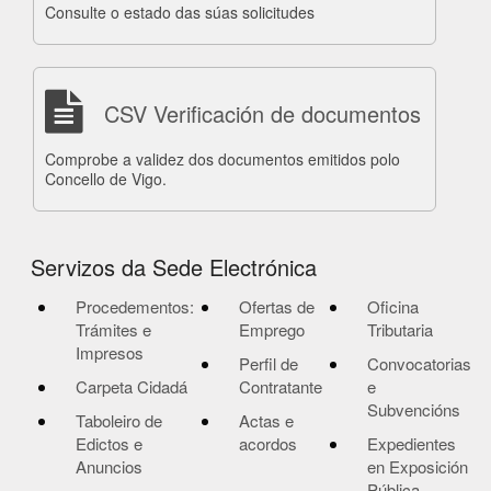
Consulte o estado das súas solicitudes
CSV Verificación de documentos
Comprobe a validez dos documentos emitidos polo
Concello de Vigo.
Servizos da Sede Electrónica
Procedementos:
Ofertas de
Oficina
Trámites e
Emprego
Tributaria
Impresos
Perfil de
Convocatorias
Carpeta Cidadá
Contratante
e
Subvencións
Taboleiro de
Actas e
Edictos e
acordos
Expedientes
Anuncios
en Exposición
Pública