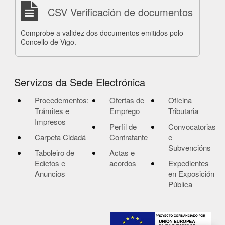
CSV Verificación de documentos
Comprobe a validez dos documentos emitidos polo
Concello de Vigo.
Servizos da Sede Electrónica
Procedementos:
Ofertas de
Oficina
Trámites e
Emprego
Tributaria
Impresos
Perfil de
Convocatorias
Carpeta Cidadá
Contratante
e
Subvencións
Taboleiro de
Actas e
Edictos e
acordos
Expedientes
Anuncios
en Exposición
Pública