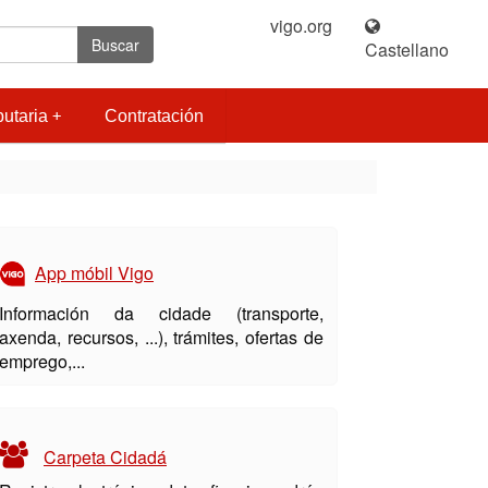
vigo.org
|
Buscar
Castellano
butaria
Contratación
App móbil Vigo
Información da cidade (transporte,
axenda, recursos, ...), trámites, ofertas de
emprego,...
Carpeta Cidadá