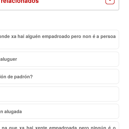
 relacionados
nde xa hai alguén empadroado pero non é a persoa
 aluguer
ción de padrón?
n alugada
na que xa hai xente empadroada pero ningún é o