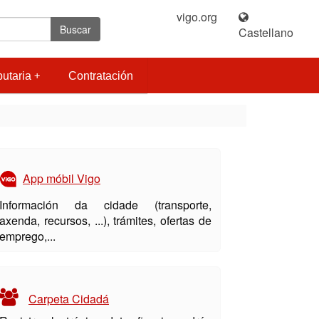
vigo.org
|
Buscar
Castellano
butaria
Contratación
App móbil Vigo
Información da cidade (transporte,
axenda, recursos, ...), trámites, ofertas de
emprego,...
Carpeta Cidadá