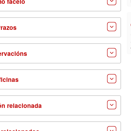
o facelo
razos
rvacións
ficinas
ón relacionada