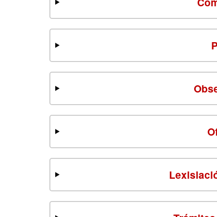
Com
P
Obse
O
Lexislaci