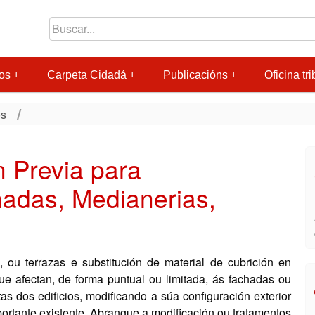
os
Carpeta Cidadá
Publicacións
Oficina tri
os
 Previa para
adas, Medianerias,
, ou terrazas e substitución de material de cubrición en
que afectan, de forma puntual ou limitada, ás fachadas ou
as dos edificios, modificando a súa configuración exterior
portante existente. Abrangue a modificación ou tratamentos