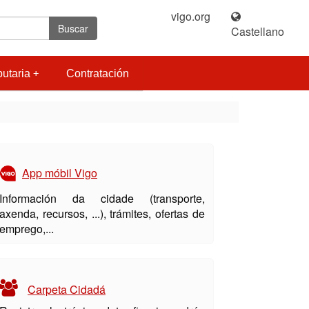
vigo.org
|
Buscar
Castellano
butaria
Contratación
App móbil Vigo
Información da cidade (transporte,
axenda, recursos, ...), trámites, ofertas de
emprego,...
Carpeta Cidadá