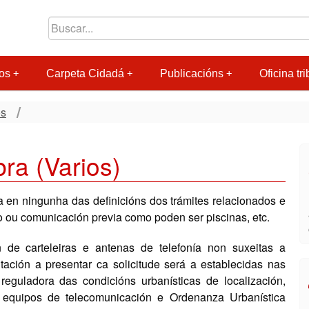
os
Carpeta Cidadá
Publicacións
Oficina tri
os
ra (Varios)
 en ningunha das definicións dos trámites relacionados e
o ou comunicación previa como poden ser piscinas, etc.
n de carteleiras e antenas de telefonía non suxeitas a
ción a presentar ca solicitude será a establecidas nas
eguladora das condicións urbanísticas de localización,
 equipos de telecomunicación e Ordenanza Urbanística