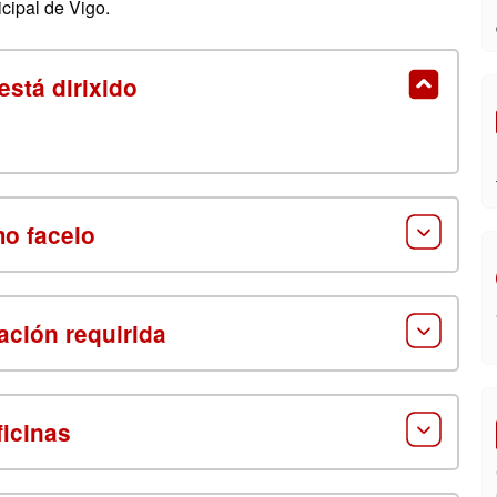
cipal de Vigo.
está dirixido
o facelo
ción requirida
ficinas