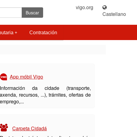
vigo.org
|
Buscar
Castellano
butaria
Contratación
App móbil Vigo
Información da cidade (transporte,
axenda, recursos, ...), trámites, ofertas de
emprego,...
Carpeta Cidadá