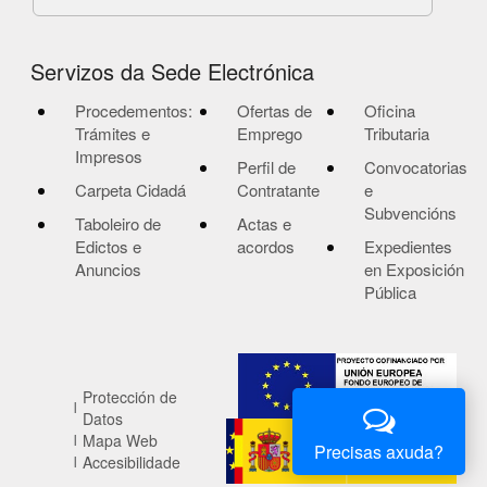
Servizos da Sede Electrónica
Procedementos:
Ofertas de
Oficina
Trámites e
Emprego
Tributaria
Impresos
Perfil de
Convocatorias
Carpeta Cidadá
Contratante
e
Subvencións
Taboleiro de
Actas e
Edictos e
acordos
Expedientes
Anuncios
en Exposición
Pública
Protección de
Datos
Mapa Web
Precisas axuda?
Accesibilidade