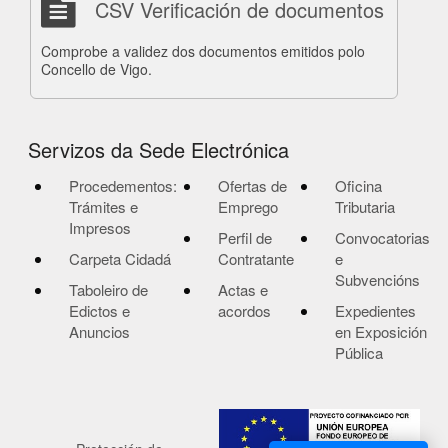
CSV Verificación de documentos
Comprobe a validez dos documentos emitidos polo
Concello de Vigo.
Servizos da Sede Electrónica
Procedementos:
Ofertas de
Oficina
Trámites e
Emprego
Tributaria
Impresos
Perfil de
Convocatorias
Carpeta Cidadá
Contratante
e
Subvencións
Taboleiro de
Actas e
Edictos e
acordos
Expedientes
Anuncios
en Exposición
Pública