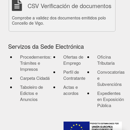
CSV Verificación de documentos
Comprobe a validez dos documentos emitidos polo
Concello de Vigo.
Servizos da Sede Electrónica
Procedementos:
Ofertas de
Oficina
Trámites e
Emprego
Tributaria
Impresos
Perfil de
Convocatorias
Carpeta Cidadá
Contratante
e
Subvencións
Taboleiro de
Actas e
Edictos e
acordos
Expedientes
Anuncios
en Exposición
Pública