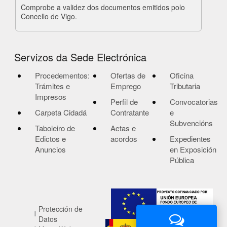
Comprobe a validez dos documentos emitidos polo
Concello de Vigo.
Servizos da Sede Electrónica
Procedementos:
Ofertas de
Oficina
Trámites e
Emprego
Tributaria
Impresos
Perfil de
Convocatorias
Carpeta Cidadá
Contratante
e
Subvencións
Taboleiro de
Actas e
Edictos e
acordos
Expedientes
Anuncios
en Exposición
Pública
Protección de
Datos