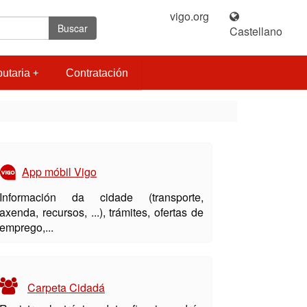
vigo.org
|
Buscar
Castellano
butaria
Contratación
App móbil Vigo
Información da cidade (transporte,
axenda, recursos, ...), trámites, ofertas de
emprego,...
Carpeta Cidadá