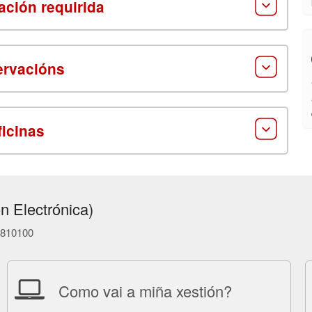
ción requirida
rvacións
ficinas
n Electrónica)
86810100
Como vai a miña xestión?