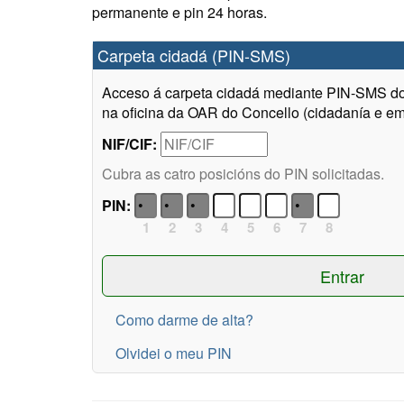
permanente e pin 24 horas.
Carpeta cidadá (PIN-SMS)
Acceso á carpeta cidadá mediante PIN-SMS do 
na oficina da OAR do Concello (cidadanía e em
NIF/CIF:
Cubra as catro posicións do PIN solicitadas.
PIN:
1
2
3
4
5
6
7
8
Como darme de alta?
Olvidei o meu PIN