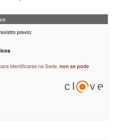
@ve
xistro previo:
nicos
para identificarse na Sede,
non se pode