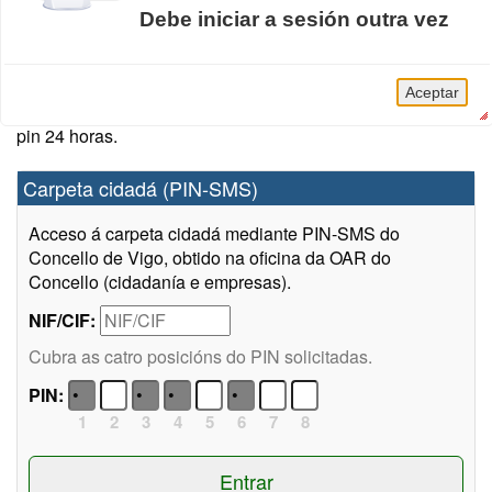
Debe iniciar a sesión outra vez
Sistemas de acceso
Pode acceder á Carpeta Cidadá autenticándose das
A sesión da Carpeta Cidadá caducou.
seguintes formas: Sistema Chave PIN-SMS do Concello
Aceptar
de Vigo, DNIe, Certificado electrónico, clave permanente e
pin 24 horas.
Carpeta cidadá (PIN-SMS)
Acceso á carpeta cidadá mediante PIN-SMS do
Concello de Vigo, obtido na oficina da OAR do
Concello (cidadanía e empresas).
NIF/CIF:
Cubra as catro posicións do PIN solicitadas.
PIN:
1
2
3
4
5
6
7
8