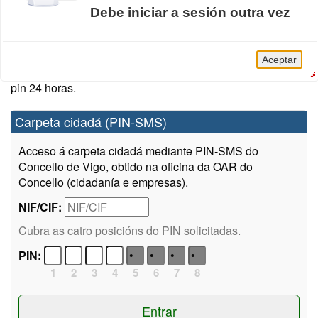
Debe iniciar a sesión outra vez
Sistemas de acceso
Pode acceder á Carpeta Cidadá autenticándose das
A sesión da Carpeta Cidadá caducou.
seguintes formas: Sistema Chave PIN-SMS do Concello
Aceptar
de Vigo, DNIe, Certificado electrónico, clave permanente e
pin 24 horas.
Carpeta cidadá (PIN-SMS)
Acceso á carpeta cidadá mediante PIN-SMS do
Concello de Vigo, obtido na oficina da OAR do
Concello (cidadanía e empresas).
NIF/CIF:
Cubra as catro posicións do PIN solicitadas.
PIN:
1
2
3
4
5
6
7
8