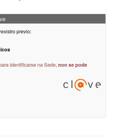
@ve
xistro previo:
nicos
para identificarse na Sede,
non se pode