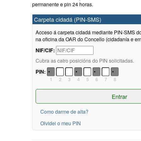
permanente e pin 24 horas.
Carpeta cidadá (PIN-SMS)
Acceso á carpeta cidadá mediante PIN-SMS do 
na oficina da OAR do Concello (cidadanía e em
NIF/CIF:
Cubra as catro posicións do PIN solicitadas.
PIN:
1
2
3
4
5
6
7
8
Como darme de alta?
Olvidei o meu PIN